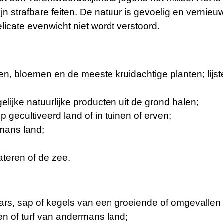
zijn strafbare feiten. De natuur is gevoelig en verni
icate evenwicht niet wordt verstoord.
n, bloemen en de meeste kruidachtige planten; lij
lijke natuurlijke producten uit de grond halen;
 gecultiveerd land of in tuinen of erven;
mans land;
eren of de zee.
hars, sap of kegels van een groeiende of omgevalle
en of turf van andermans land;