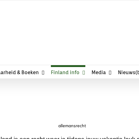
Cottage in Finland, 
arheid & Boeken
Finland info
Media
Nieuws(b