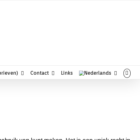
midden in de natuur . . .
rieven)
Contact
Links