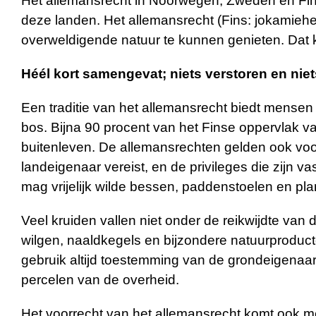
Het allemansrecht in Noorwegen, Zweden en Finla
deze landen. Het allemansrecht (Fins: jokamiehe
overweldigende natuur te kunnen genieten. Dat kli
Héél kort samengevat; niets verstoren en niet
Een traditie van het allemansrecht biedt mense
bos. Bijna 90 procent van het Finse oppervlak va
buitenleven. De allemansrechten gelden ook voo
landeigenaar vereist, en de privileges die zijn 
mag vrijelijk wilde bessen, paddenstoelen en pl
Veel kruiden vallen niet onder de reikwijdte va
wilgen, naaldkegels en bijzondere natuurproduc
gebruik altijd toestemming van de grondeigenaa
percelen van de overheid.
Het voorrecht van het allemansrecht komt ook me