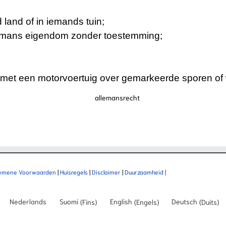
land of in iemands tuin;
rmans eigendom zonder toestemming;
et een motorvoertuig over gemarkeerde sporen of 
emene Voorwaarden
|
Huisregels
|
Disclaimer
|
Duurzaamheid |
Nederlands
Suomi
(
Fins
)
English
(
Engels
)
Deutsch
(
Duits
)