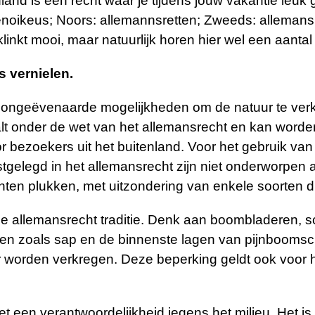
nd is een recht waar je tijdens jouw vakantie leuk g
noikeus; Noors: allemannsretten; Zweeds: allemansrä
nkt mooi, maar natuurlijk horen hier wel een aantal r
s vernielen.
n ongeëvenaarde mogelijkheden om de natuur te ver
lt onder de wet van het allemansrecht en kan worden
r bezoekers uit het buitenland. Voor het gebruik v
vastgelegd in het allemansrecht zijn niet onderworpe
anten plukken, met uitzondering van enkele soorten 
n de allemansrecht traditie. Denk aan boombladeren, 
ten zoals sap en de binnenste lagen van pijnboomsc
r worden verkregen. Deze beperking geldt ook voor 
t een verantwoordelijkheid jegens het milieu. Het i