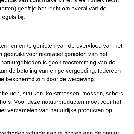
ebruik van kunt maken. Het is een uniek recht in
tten) geeft je het recht om overal van de
egels bij.
kennen en te genieten van de overvloed van het
 gebruikt voor recreatief genieten van het
an natuurgebieden is geen toestemming van de
n aan de betaling van enige vergoeding. Iedereen
die beschermd zijn door de wetgeving.
scheuten, struiken, korstmossen, mossen, schors,
hors. Voor deze natuurproducten moet voor het
het verzamelen van natuurlijke producten op
s verboden schade aan te richten aan de natuur