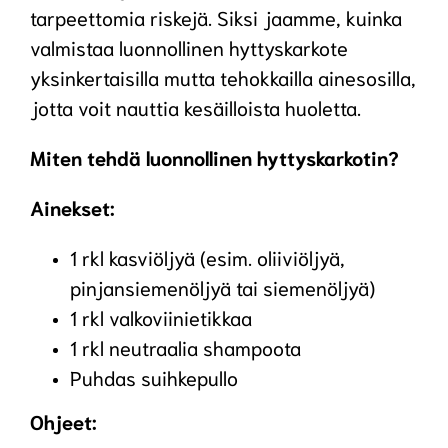
tarpeettomia riskejä. Siksi jaamme, kuinka
valmistaa luonnollinen hyttyskarkote
yksinkertaisilla mutta tehokkailla ainesosilla,
jotta voit nauttia kesäilloista huoletta.
Miten tehdä luonnollinen hyttyskarkotin?
Ainekset:
1 rkl kasviöljyä (esim. oliiviöljyä,
pinjansiemenöljyä tai siemenöljyä)
1 rkl valkoviinietikkaa
1 rkl neutraalia shampoota
Puhdas suihkepullo
Ohjeet: