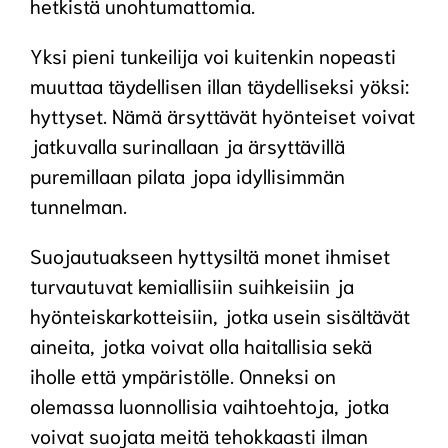
hetkistä unohtumattomia.
Yksi pieni tunkeilija voi kuitenkin nopeasti
muuttaa täydellisen illan täydelliseksi yöksi:
hyttyset. Nämä ärsyttävät hyönteiset voivat
jatkuvalla surinallaan ja ärsyttävillä
puremillaan pilata jopa idyllisimmän
tunnelman.
Suojautuakseen hyttysiltä monet ihmiset
turvautuvat kemiallisiin suihkeisiin ja
hyönteiskarkotteisiin, jotka usein sisältävät
aineita, jotka voivat olla haitallisia sekä
iholle että ympäristölle. Onneksi on
olemassa luonnollisia vaihtoehtoja, jotka
voivat suojata meitä tehokkaasti ilman