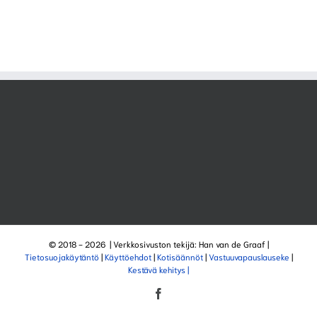
© 2018 -
2026 | Verkkosivuston tekijä: Han van de Graaf |
Tietosuojakäytäntö
|
Käyttöehdot
|
Kotisäännöt
|
Vastuuvapauslauseke
|
Kestävä kehitys |
Facebook