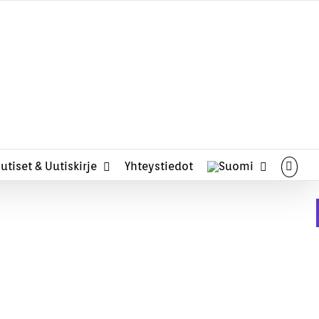
midden in de natuur . . .
utiset & Uutiskirje
Yhteystiedot