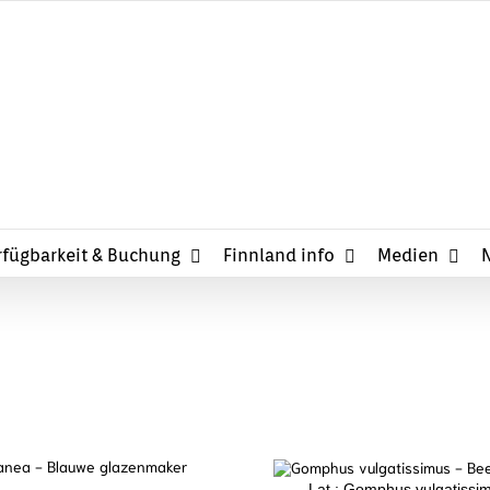
Cottage in Finland, 
rfügbarkeit & Buchung
Finnland info
Medien
Lat.: Gomphus vulgatissim