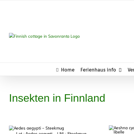
Zum
Inhalt
springen
Home
Ferienhaus info
Ve
Insekten in Finnland
Lat.: Aedes aegypti – |
NL: Steekmug