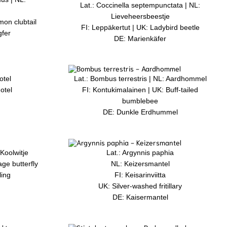
Lat.: Coccinella septempunctata | NL:
Lieveheersbeestje
mon clubtail
FI: Leppäkertut | UK: Ladybird beetle
gfer
DE: Marienkäfer
otel
Lat.: Bombus terrestris | NL: Aardhommel
otel
FI: Kontukimalainen | UK: Buff-tailed
bumblebee
DE: Dunkle Erdhummel
 Koolwitje
Lat.: Argynnis paphia
ge butterfly
NL: Keizersmantel
ling
FI: Keisarinviitta
UK: Silver-washed fritillary
DE: Kaisermantel