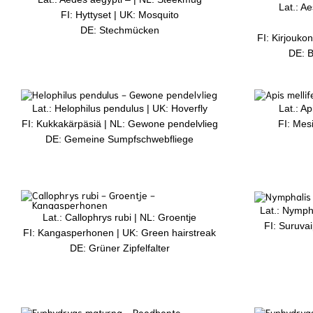
Lat.: A
FI: Hyttyset |
UK: Mosquito
DE: Stechmücken
FI: Kirjouko
DE: B
Lat.: Helophilus pendulus | UK: Hoverfly
Lat.: Ap
FI: Kukkakärpäsiä | NL: Gewone pendelvlieg
FI: Mes
DE: Gemeine Sumpfschwebfliege
Lat.: Nymph
Lat.: Callophrys rubi | NL: Groentje
FI: Suruva
FI: Kangasperhonen | UK: Green hairstreak
DE: Grüner Zipfelfalter