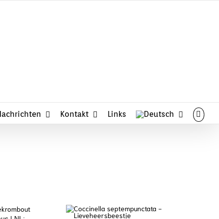
midden in de natuur . . .
Nachrichten
Kontakt
Links
us | NL: