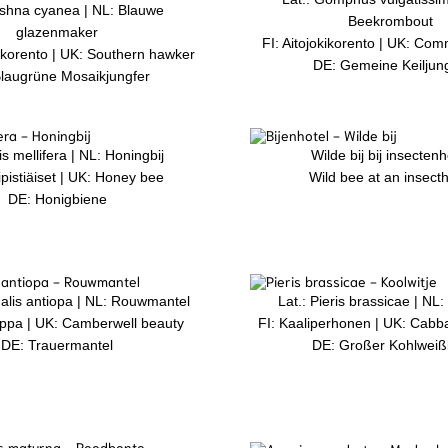
eshna cyanea | NL: Blauwe
Beekrombout
glazenmaker
FI: Aitojokikorento | UK: Com
nkorento | UK: Southern hawker
DE: Gemeine Keiljun
laugrüne Mosaikjungfer
is mellifera | NL: Honingbij
Wilde bij bij insectenh
ipistiäiset | UK: Honey bee
Wild bee at an insecth
DE: Honigbiene
alis antiopa | NL: Rouwmantel
Lat.: Pieris brassicae | NL:
ippa | UK: Camberwell beauty
FI: Kaaliperhonen | UK: Cabba
DE: Trauermantel
DE: Großer Kohlweiß