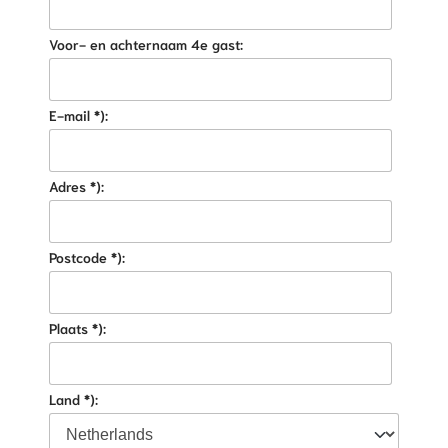
Voor- en achternaam 4e gast:
E-mail *):
Adres *):
Postcode *):
Plaats *):
Land *):